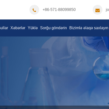
+86-571-88099850
j
ullar
Xəbərlər
Yüklə
Sorğu göndərin
Bizimlə əlaqə saxlayın