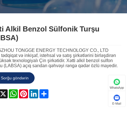
český
ελληνικά
український
Javanese
فارسی
தமிழ்
ti Alkil Benzol Sülfonik Turşu
తెలుగు
नेपाली
Burmese
ABSA)
български
ລາວ
Latine
ZHOU TONGGE ENERGY TECHNOLOGY CO., LTD
tədqiqat və inkişaf, istehsal və satış şirkətlərini birləşdirən
Қазақша
Euskal
Azərbaycan
yüksək texnologiyalı Çin şirkətidir. Xətti alkil benzol sulfon
su (LABSA) açıq sarıdan qəhvəyi rəngə qədər özlü mayedir.
Slovenský jazyk
Македонски
Lietuvos
Sorğu göndərin
Eesti Keel
Română
Slovenski
WhatsApp
मराठी
Srpski језик
acebook
X
WhatsApp
Pinterest
LinkedIn
Share
E-Mail