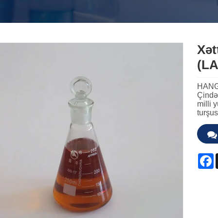
Xət
(L
HANG
Çində 
milli 
turşu
F