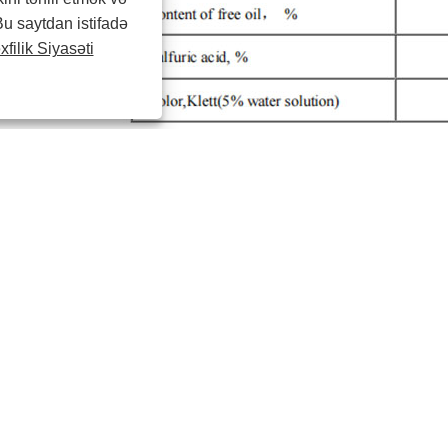
Bu saytdan istifadə
filik Siyasəti
zə:
Xətti Alkil Benzol Sulfonik Turşu (LABSA) Amin bişirmə boyas
 və bərk yuyucu vasitələrin hazırlanmasında istifadə olunur.
laşdırma:
215 kq/baraban, 80 baraban/20'GP， və ya 1050 