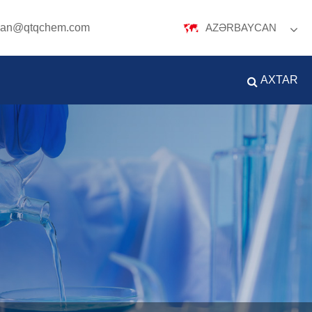
oan@qtqchem.com
AZƏRBAYCAN
English
Español
Português
AXTAR
русский
Français
日本語
Deutsch
tiếng Việt
Italiano
Nederlands
Polski
ภาษาไทย
한국어
Svenska
magyar
Malay
বাংলা ভাষার
Dansk
Suomi
हिन्दी
Pilipino
Türkçe
Gaeilge
العربية
Indonesia
Norsk‎
تمل