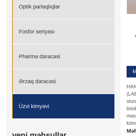
Optik parlaqlıqlar
Fosfor seriyası
Pharma dərəcəsi
M
Ərzaq dərəcəsi
HAN
(LAB
olun
Üzvi kimyəvi
biod
məsə
kömə
Məh
yeni məhsullar