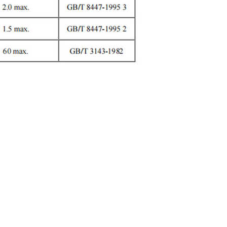
ı üçün müalicəvi katalizator kimi istifadə olunur və müxtəlif
kq/IBC, 20IBC/20GP’.