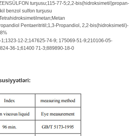
ZENSÜLFON turşusu;115-77-5;2,2-bis(hidroksimetil)propan-
il benzol sulfon turşusu
 Tetrahidroksimetilmetan;Metan
opandiol Pentaeritritil;1,3-Propandiol, 2,2-bis(hidroksimetil)-
 98%
-1;1323-12-2;147625-74-9; 175069-51-9;210106-05-
4824-36-1;61400 71-3;889890-18-0
usiyyətləri: