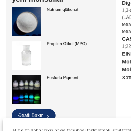
Dig
Natrium qlükonat
1,3-
(LAB
tetr
tetr
CAS
Propilen Glikol (MPG)
1;2
EIN
Mol
Mol
Xət
Fosforlu Piqment
Ətraflı Baxın
Biz sizə daha yaxşı baxış təcrübəsi təklif etmək, sayt trafi