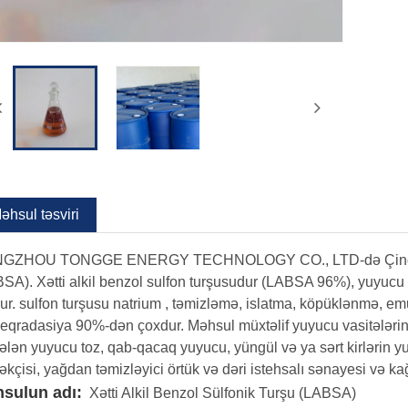
əhsul təsviri
GZHOU TONGGE ENERGY TECHNOLOGY CO., LTD-də Çindən yüksə
SA). Xətti alkil benzol sulfon turşusudur (LABSA 96%), yuyucu v
ur. sulfon turşusu natrium , təmizləmə, islatma, köpüklənmə, emu
eqradasiya 90%-dən çoxdur. Məhsul müxtəlif yuyucu vasitələrin v
lən yuyucu toz, qab-qacaq yuyucu, yüngül və ya sərt kirlərin y
kçisi, yağdan təmizləyici örtük və dəri istehsalı sənayesi və k
sulun adı:
Xətti Alkil Benzol Sülfonik Turşu (LABSA)