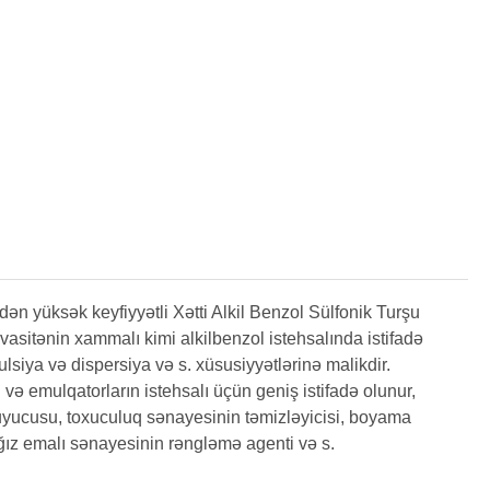
k keyfiyyətli Xətti Alkil Benzol Sülfonik Turşu
asitənin xammalı kimi alkilbenzol istehsalında istifadə
lsiya və dispersiya və s. xüsusiyyətlərinə malikdir.
ə emulqatorların istehsalı üçün geniş istifadə olunur,
uyucusu, toxuculuq sənayesinin təmizləyicisi, boyama
ağız emalı sənayesinin rəngləmə agenti və s.