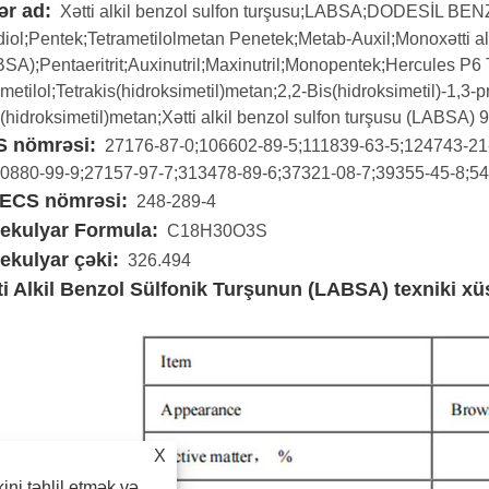
ər ad:
Xətti alkil benzol sulfon turşusu;LABSA;DODESİL BEN
diol;Pentek;Tetrametilolmetan Penetek;Metab-Auxil;Monoxətti alk
SA);Pentaeritrit;Auxinutril;Maxinutril;Monopentek;Hercules P6
ametilol;Tetrakis(hidroksimetil)metan;2,2-Bis(hidroksimetil)-1,3-pr
a(hidroksimetil)metan;Xətti alkil benzol sulfon turşusu (LABSA)
 nömrəsi:
27176-87-0;106602-89-5;111839-63-5;124743-21
20880-99-9;27157-97-7;313478-89-6;37321-08-7;39355-45-8;5
ECS nömrəsi:
248-289-4
ekulyar Formula:
C18H30O3S
ekulyar çəki:
326.494
ti Alkil Benzol Sülfonik Turşunun (LABSA) texniki xüs
X
kini təhlil etmək və