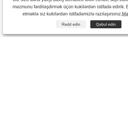
məzmunu fərdiləşdirmək üçün kukilərdən istifadə edirik. 
etməklə siz kukilərdən istifadəmizlə razılaşırsınız.
Məx
Rədd edin
Qəbul edin
Əri
maye
Qab