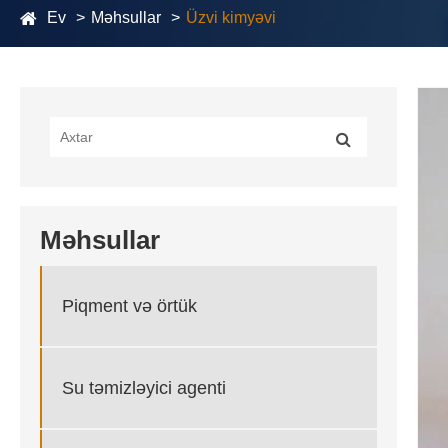
Ev
Məhsullar
Üzvi kimyəvi
Məhsullar
Piqment və örtük
Su təmizləyici agenti