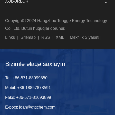
XƏBƏRLƏR
Copyright© 2024 Hangzhou Tongge Energy Technology
Co., Ltd. Bütün hüquqlar qorunur.
Links
|
Sitemap
|
RSS
|
XML
|
Məxfilik Siyasəti
|
Bizimlə əlaqə saxlayın
Tel:
+86-571-88099850
Mobil:
+86-18857878591
Faks: +86-571-81693899
E-poçt:
joan@qtqchem.com