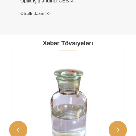
Optik İşıqlandırıcı CBS-X
Ətraflı Baxın >>
Xəbər Tövsiyələri

