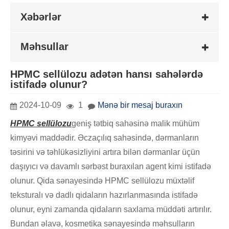
Xəbərlər
Məhsullar
HPMC sellülozu adətən hansı sahələrdə
istifadə olunur?
2024-10-09
1
Mənə bir mesaj buraxın
HPMC sellülozu
geniş tətbiq sahəsinə malik mühüm
kimyəvi maddədir. Əczaçılıq sahəsində, dərmanların
təsirini və təhlükəsizliyini artıra bilən dərmanlar üçün
daşıyıcı və davamlı sərbəst buraxılan agent kimi istifadə
olunur. Qida sənayesində HPMC sellülozu müxtəlif
teksturalı və dadlı qidaların hazırlanmasında istifadə
olunur, eyni zamanda qidaların saxlama müddəti artırılır.
Bundan əlavə, kosmetika sənayesində məhsulların