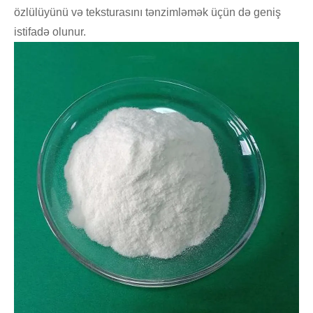
özlülüyünü və teksturasını tənzimləmək üçün də geniş
istifadə olunur.