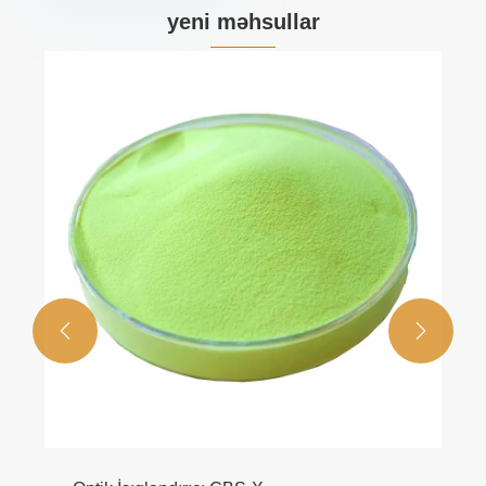
yeni məhsullar

