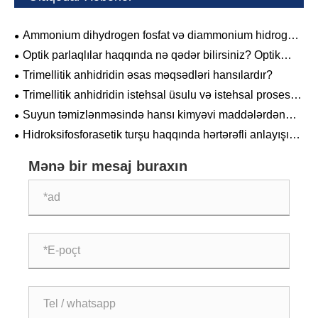
Ammonium dihydrogen fosfat və diammonium hidrogen
fosfatı arasındakı fərqlər nələrdir?
Optik parlaqlılar haqqında nə qədər bilirsiniz? Optik
parlaqlılar populyar elm
Trimellitik anhidridin əsas məqsədləri hansılardır?
Trimellitik anhidridin istehsal üsulu və istehsal prosesi,
ümumi istifadə olunan xammal hansılardır?
Suyun təmizlənməsində hansı kimyəvi maddələrdən
istifadə olunur?
Hidroksifosforasetik turşu haqqında hərtərəfli anlayışınız
varmı?
Mənə bir mesaj buraxın