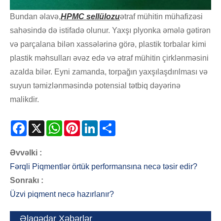
Bundan əlavə,
HPMC sellülozu
ətraf mühitin mühafizəsi
sahəsində də istifadə olunur. Yaxşı plyonka əmələ gətirən
və parçalana bilən xassələrinə görə, plastik torbalar kimi
plastik məhsulları əvəz edə və ətraf mühitin çirklənməsini
azalda bilər. Eyni zamanda, torpağın yaxşılaşdırılması və
suyun təmizlənməsində potensial tətbiq dəyərinə
malikdir.
Facebook
X
WhatsApp
Pinterest
LinkedIn
Share
Əvvəlki :
Fərqli Piqmentlər örtük performansına necə təsir edir?
Sonrakı :
Üzvi piqment necə hazırlanır?
Əlaqədar Xəbərlər