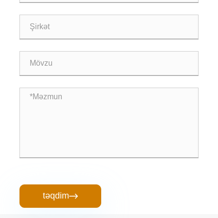
təqdim
