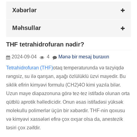
Xəbərlər
Məhsullar
THF tetrahidrofuran nədir?
2024-09-04
4
Mənə bir mesaj buraxın
Tetrahidrofuran (THF)
otaq temperaturunda və təzyiqdə
rəngsiz, su ilə qarışan, aşağı özlülüklü üzvi mayedir. Bu
siklik efirin kimyəvi formulu (CH2)4O kimi yazıla bilər.
Uzun maye diapazonuna görə tez-tez istifadə olunan orta
qütblü aprotik həlledicidir. Onun əsas istifadəsi yüksək
molekullu polimerlər üçün bir xəbərdir. THF-nin qoxusu
və kimyəvi xassələri efirə çox oxşar olsa da, anestezik
təsiri çox zəifdir.