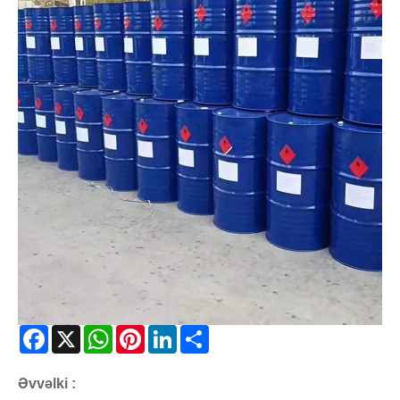
Facebook
X
WhatsApp
Pinterest
LinkedIn
Share
Əvvəlki :