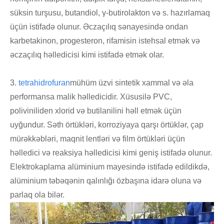
süksin turşusu, butandiol, γ-butirolakton və s. hazırlamaq
üçün istifadə olunur. Əczaçılıq sənayesində ondan
karbetakinon, progesteron, rifamisin istehsal etmək və
əczaçılıq həlledicisi kimi istifadə etmək olar.
3.
tetrahidrofuran
mühüm üzvi sintetik xammal və əla
performansa malik həlledicidir. Xüsusilə PVC,
poliviniliden xlorid və butilanilini həll etmək üçün
uyğundur. Səth örtükləri, korroziyaya qarşı örtüklər, çap
mürəkkəbləri, maqnit lentləri və film örtükləri üçün
həlledici və reaksiya həlledicisi kimi geniş istifadə olunur.
Elektrokaplama alüminium mayesində istifadə edildikdə,
alüminium təbəqənin qalınlığı özbaşına idarə oluna və
parlaq ola bilər.