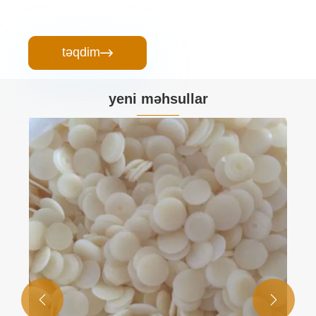
təqdim

yeni məhsullar

