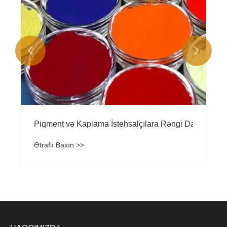


ardır?
Piqment və Kaplama İstehsalçılara Rəngi ​​Davamlı v
Ətraflı Baxın >>