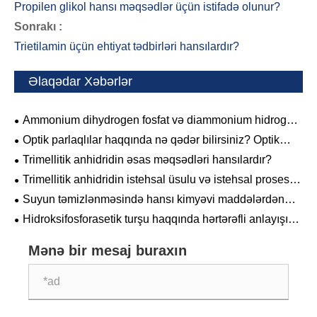
Propilen glikol hansı məqsədlər üçün istifadə olunur?
Sonrakı :
Trietilamin üçün ehtiyat tədbirləri hansılardır?
Əlaqədar Xəbərlər
Ammonium dihydrogen fosfat və diammonium hidrogen
fosfatı arasındakı fərqlər nələrdir?
Optik parlaqlılar haqqında nə qədər bilirsiniz? Optik
parlaqlılar populyar elm
Trimellitik anhidridin əsas məqsədləri hansılardır?
Trimellitik anhidridin istehsal üsulu və istehsal prosesi,
ümumi istifadə olunan xammal hansılardır?
Suyun təmizlənməsində hansı kimyəvi maddələrdən
istifadə olunur?
Hidroksifosforasetik turşu haqqında hərtərəfli anlayışınız
varmı?
Mənə bir mesaj buraxın