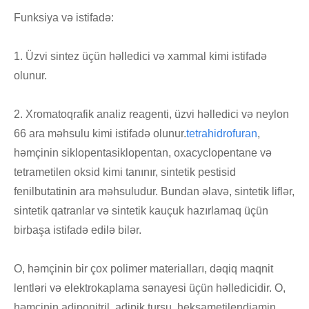
Funksiya və istifadə:
1. Üzvi sintez üçün həlledici və xammal kimi istifadə
olunur.
2. Xromatoqrafik analiz reagenti, üzvi həlledici və neylon
66 ara məhsulu kimi istifadə olunur.
tetrahidrofuran
,
həmçinin siklopentasiklopentan, oxacyclopentane və
tetrametilen oksid kimi tanınır, sintetik pestisid
fenilbutatinin ara məhsuludur. Bundan əlavə, sintetik liflər,
sintetik qatranlar və sintetik kauçuk hazırlamaq üçün
birbaşa istifadə edilə bilər.
O, həmçinin bir çox polimer materialları, dəqiq maqnit
lentləri və elektrokaplama sənayesi üçün həlledicidir. O,
həmçinin adiponitril, adipik turşu, heksametilendiamin,