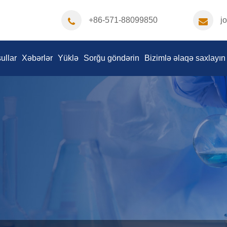
+86-571-88099850
j
ullar
Xəbərlər
Yüklə
Sorğu göndərin
Bizimlə əlaqə saxlayın