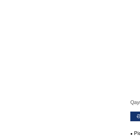
Qayn
Ə
Pi