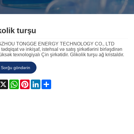
český
ελληνικά
український
Javanese
فارسی
தமிழ்
kolik turşu
తెలుగు
नेपाली
Burmese
ZHOU TONGGE ENERGY TECHNOLOGY CO., LTD
български
ລາວ
Latine
tədqiqat və inkişaf, istehsal və satış şirkətlərini birləşdirən
yüksək texnologiyalı Çin şirkətidir. Glikolik turşu ağ kristaldır.
Қазақша
Euskal
Azərbaycan
Sorğu göndərin
Slovenský jazyk
Македонски
Lietuvos
acebook
X
WhatsApp
Pinterest
LinkedIn
Share
Eesti Keel
Română
Slovenski
मराठी
Srpski језик