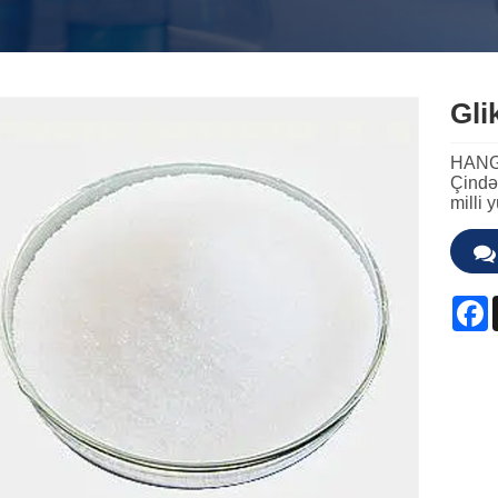
Gli
HANG
Çində 
milli 
F