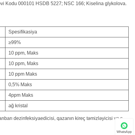
əvi Kodu 000101 HSDB 5227; NSC 166; Kiselina glykolova.
Spesifikasiya
≥99%
10 ppm, Maks
10 ppm, Maks
10 ppm Maks
0,5% Maks
4ppm Maks
ağ kristal
anbarı dezinfeksiyaedicisi, qazanın kireç təmizləyicisi və s.
WhatsApp