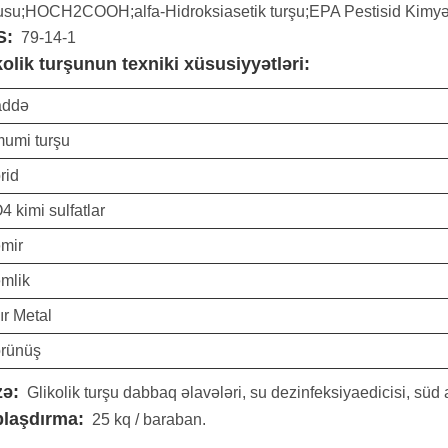
şusu;HOCH2COOH;alfa-Hidroksiasetik turşu;EPA Pestisid Kimy
S:
79-14-1
kolik turşunun texniki xüsusiyyətləri:
addə
umi turşu
rid
4 kimi sulfatlar
mir
mlik
ır Metal
rünüş
zə:
Glikolik turşu dabbaq əlavələri, su dezinfeksiyaedicisi, süd 
laşdırma:
25 kq / baraban.