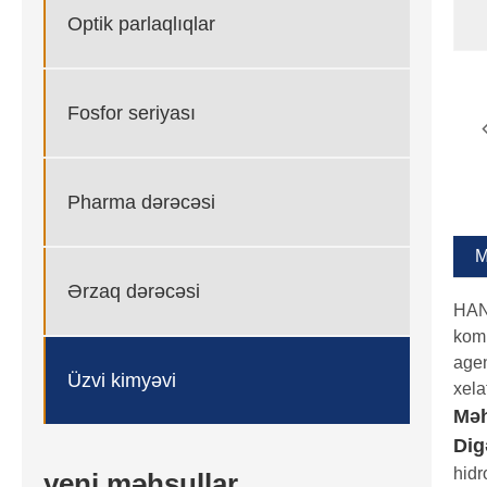
Optik parlaqlıqlar
Fosfor seriyası
Pharma dərəcəsi
M
Ərzaq dərəcəsi
HAN
komp
agen
Üzvi kimyəvi
xela
Məh
Dig
hidr
yeni məhsullar