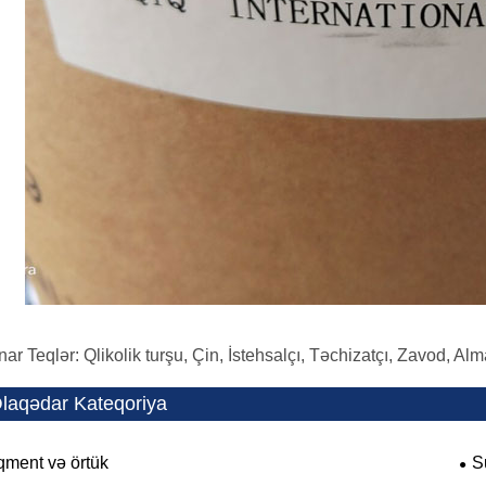
ar Teqlər: Qlikolik turşu, Çin, İstehsalçı, Təchizatçı, Zavod, Alm
laqədar Kateqoriya
qment və örtük
S