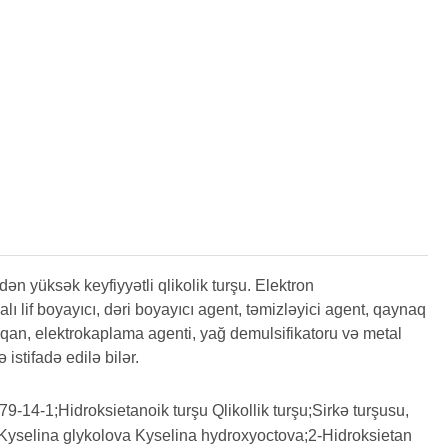
ək keyfiyyətli qlikolik turşu. Elektron
ı lif boyayıcı, dəri boyayıcı agent, təmizləyici agent, qaynaq
pışqan, elektrokaplama agenti, yağ demulsifikatoru və metal
 istifadə edilə bilər.
;79-14-1;Hidroksietanoik turşu Qlikollik turşu;Sirkə turşusu,
0;Kyselina glykolova Kyselina hydroxyoctova;2-Hidroksietan