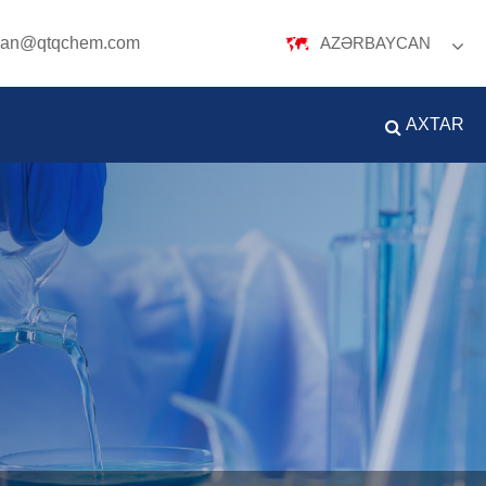
oan@qtqchem.com
AZƏRBAYCAN
English
Español
Português
AXTAR
русский
Français
日本語
Deutsch
tiếng Việt
Italiano
Nederlands
Polski
ภาษาไทย
한국어
Svenska
magyar
Malay
বাংলা ভাষার
Dansk
Suomi
हिन्दी
Pilipino
Türkçe
Gaeilge
العربية
Indonesia
Norsk‎
تمل