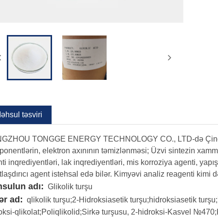
əhsul təsviri
GZHOU TONGGE ENERGY TECHNOLOGY CO., LTD-də Çindən yüks
onentlərin, elektron axınının təmizlənməsi; Üzvi sintezin xammal
ti inqrediyentləri, lak inqrediyentləri, mis korroziya agenti, ya
tlaşdırıcı agent istehsal edə bilər. Kimyəvi analiz reagenti kimi də
sulun adı:
Glikolik turşu
ər ad:
qlikolik turşu;2-Hidroksiasetik turşu;hidroksiasetik turşu
oksi-qlikolat;Poliqlikolid;Sirkə turşusu, 2-hidroksi-Kasvel №47