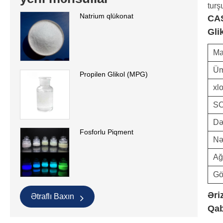
tur
Natrium qlükonat
CA
Gli
M
Üm
Propilen Glikol (MPG)
xlo
SO
Də
Fosforlu Piqment
Nə
Ağ
Gö
Əri
Ətraflı Baxın
Qab