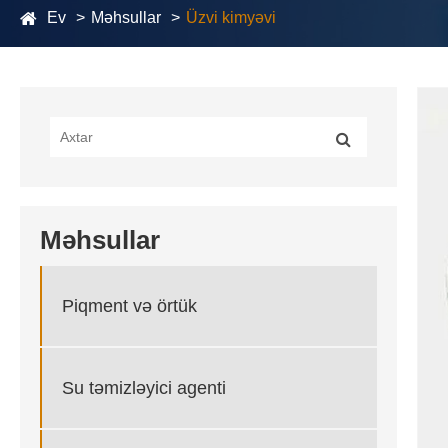
Ev
Məhsullar
Üzvi kimyəvi
Məhsullar
Piqment və örtük
Su təmizləyici agenti