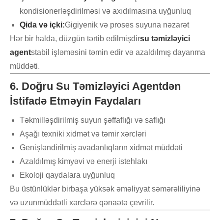
kondisionerləşdirilməsi və axıdılmasına uyğunluq
Qida və içki:
Gigiyenik və proses suyuna nəzarət
Hər bir halda, düzgün tərtib edilmişdir
su təmizləyici
agent
stabil işləməsini təmin edir və azaldılmış dayanma
müddəti.
6. Doğru Su Təmizləyici Agentdən
İstifadə Etməyin Faydaları
Təkmilləşdirilmiş suyun şəffaflığı və saflığı
Aşağı texniki xidmət və təmir xərcləri
Genişləndirilmiş avadanlıqların xidmət müddəti
Azaldılmış kimyəvi və enerji istehlakı
Ekoloji qaydalara uyğunluq
Bu üstünlüklər birbaşa yüksək əməliyyat səmərəliliyinə
və uzunmüddətli xərclərə qənaətə çevrilir.