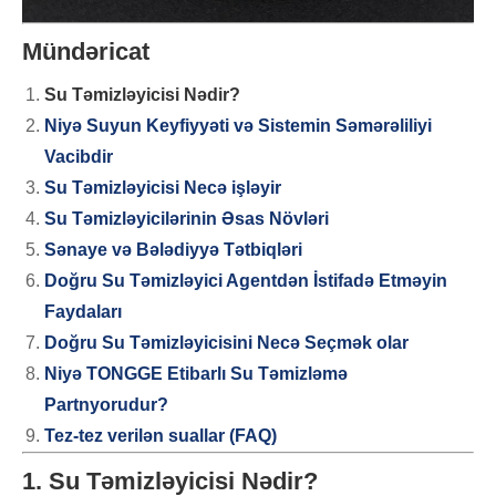
Mündəricat
Su Təmizləyicisi Nədir?
Niyə Suyun Keyfiyyəti və Sistemin Səmərəliliyi
Vacibdir
Su Təmizləyicisi Necə işləyir
Su Təmizləyicilərinin Əsas Növləri
Sənaye və Bələdiyyə Tətbiqləri
Doğru Su Təmizləyici Agentdən İstifadə Etməyin
Faydaları
Doğru Su Təmizləyicisini Necə Seçmək olar
Niyə TONGGE Etibarlı Su Təmizləmə
Partnyorudur?
Tez-tez verilən suallar (FAQ)
1. Su Təmizləyicisi Nədir?