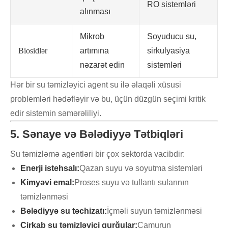
RO sistemləri
alınması
Mikrob
Soyuducu su,
Biosidlər
artımına
sirkulyasiya
nəzarət edin
sistemləri
Hər bir su təmizləyici agent su ilə əlaqəli xüsusi
problemləri hədəfləyir və bu, üçün düzgün seçimi kritik
edir sistemin səmərəliliyi.
5. Sənaye və Bələdiyyə Tətbiqləri
Su təmizləmə agentləri bir çox sektorda vacibdir:
Enerji istehsalı:
Qazan suyu və soyutma sistemləri
Kimyəvi emal:
Proses suyu və tullantı sularının
təmizlənməsi
Bələdiyyə su təchizatı:
İçməli suyun təmizlənməsi
Çirkab su təmizləyici qurğular:
Çamurun