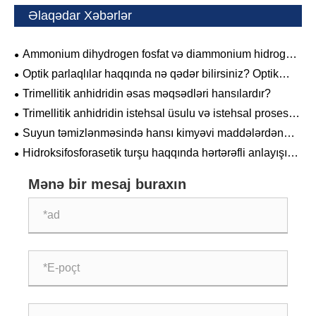
Əlaqədar Xəbərlər
Ammonium dihydrogen fosfat və diammonium hidrogen
fosfatı arasındakı fərqlər nələrdir?
Optik parlaqlılar haqqında nə qədər bilirsiniz? Optik
parlaqlılar populyar elm
Trimellitik anhidridin əsas məqsədləri hansılardır?
Trimellitik anhidridin istehsal üsulu və istehsal prosesi,
ümumi istifadə olunan xammal hansılardır?
Suyun təmizlənməsində hansı kimyəvi maddələrdən
istifadə olunur?
Hidroksifosforasetik turşu haqqında hərtərəfli anlayışınız
varmı?
Mənə bir mesaj buraxın