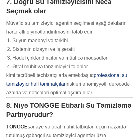
7. Doğru Su Təmizləyicisini Necə
Seçmək olar
Müvafiq su təmizləyici agentin seçilməsi aşağıdakıların
hərtərəfli qiymətləndirilməsini tələb edir:
Suyun mənbəyi və tərkibi
Sistemin dizaynı və iş şəraiti
Hədəf çirkləndiricilər və müalicə məqsədləri
Ətraf mühit və tənzimləyici tələblər
kimi təcrübəli təchizatçılarla əməkdaşlıq
professional su
təmizləyici həll təminatçıları
riskləri əhəmiyyətli dərəcədə
azalda və nəticələri optimallaşdıra bilər.
8. Niyə TONGGE Etibarlı Su Təmizləmə
Partnyorudur?
TONGGE
sənaye və ətraf mühit tətbiqləri üçün nəzərdə
tutulmuş qabaqcıl su təmizləyici agentlər üzrə