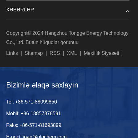
XƏBƏRLƏR
Copyright© 2024 Hangzhou Tongge Energy Technology
Co., Ltd. Bütün hüquqlar qorunur.
Links
|
Sitemap
|
RSS
|
XML
|
Məxfilik Siyasəti
|
Bizimlə əlaqə saxlayın
Tel:
+86-571-88099850
Mobil:
+86-18857878591
Faks: +86-571-81693899
E-poçt:
joan@qtqchem.com