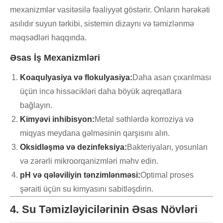
mexanizmlər vasitəsilə fəaliyyət göstərir. Onların hərəkəti
asılıdır suyun tərkibi, sistemin dizaynı və təmizlənmə
məqsədləri haqqında.
Əsas İş Mexanizmləri
Koaqulyasiya və flokulyasiya:
Daha asan çıxarılması
üçün incə hissəcikləri daha böyük aqreqatlara
bağlayın.
Kimyəvi inhibisyon:
Metal səthlərdə korroziya və
miqyas meydana gəlməsinin qarşısını alın.
Oksidləşmə və dezinfeksiya:
Bakteriyaları, yosunları
və zərərli mikroorqanizmləri məhv edin.
pH və qələviliyin tənzimlənməsi:
Optimal proses
şəraiti üçün su kimyasını sabitləşdirin.
4. Su Təmizləyicilərinin Əsas Növləri