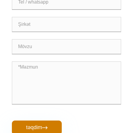
təqdim
