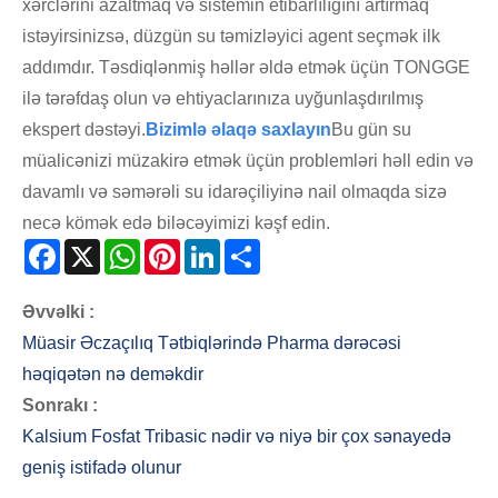
xərclərini azaltmaq və sistemin etibarlılığını artırmaq
istəyirsinizsə, düzgün su təmizləyici agent seçmək ilk
addımdır. Təsdiqlənmiş həllər əldə etmək üçün TONGGE
ilə tərəfdaş olun və ehtiyaclarınıza uyğunlaşdırılmış
ekspert dəstəyi.
Bizimlə əlaqə saxlayın
Bu gün su
müalicənizi müzakirə etmək üçün problemləri həll edin və
davamlı və səmərəli su idarəçiliyinə nail olmaqda sizə
necə kömək edə biləcəyimizi kəşf edin.
Facebook
X
WhatsApp
Pinterest
LinkedIn
Share
Əvvəlki :
Müasir Əczaçılıq Tətbiqlərində Pharma dərəcəsi
həqiqətən nə deməkdir
Sonrakı :
Kalsium Fosfat Tribasic nədir və niyə bir çox sənayedə
geniş istifadə olunur