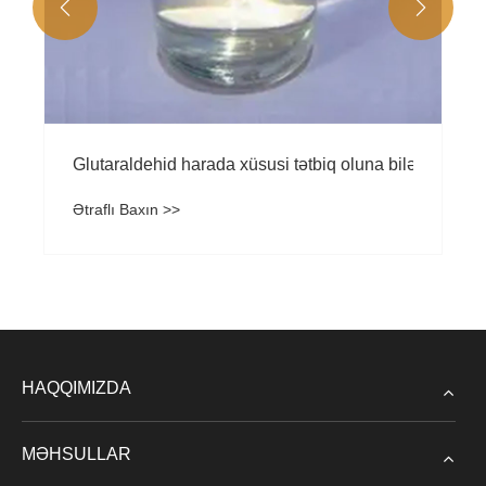


ləri hansılardır?
Glutaraldehid harada xüsusi tətbiq oluna bilər?
Ətraflı Baxın >>
HAQQIMIZDA
MƏHSULLAR