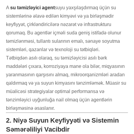
A
su təmizləyici agent
suyu yaxşılaşdırmaq üçün su
sistemlərinə əlavə edilən kimyəvi və ya birləşmədir
keyfiyyət, çirkləndiricilərə nəzarət və infrastrukturu
qorumaq. Bu agentlər içməli suda geniş istifadə olunur
təmizlənməsi, tullantı sularının emalı, sənaye soyutma
sistemləri, qazanlar və texnoloji su tətbiqləri.
Tətbiqdən asılı olaraq, su təmizləyicisi asılı bərk
maddələri çıxara, korroziyaya mane ola bilər, miqyasının
yaranmasının qarşısını almaq, mikroorqanizmləri aradan
qaldırmaq və ya suyun kimyasını tənzimləmək. Müasir su
müalicəsi strategiyalar optimal performansa və
tənzimləyici uyğunluğa nail olmaq üçün agentlərin
birləşməsinə əsaslanır.
2. Niyə Suyun Keyfiyyəti və Sistemin
Səmərəliliyi Vacibdir