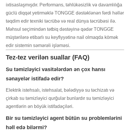
ixtisaslaşmışdır. Performans, təhlükəsizlik və davamlılığa
güclü diqqət yetirməklə TONGGE dəstəklənən fərdi həllər
təqdim edir texniki təcrübə və real dünya təcrübəsi ilə.
Məhsul seçimindən tətbiq dəstəyinə qədər TONGGE
müştərilərə etibarlı su keyfiyyətinə nail olmaqda kömək
edir sistemin səmərəli işləməsi.
Tez-tez verilən suallar (FAQ)
Su təmizləyici vasitələrdən ən çox hansı
sənayelər istifadə edir?
Elektrik istehsalı, istehsalat, bələdiyyə su təchizatı və
çirkab su təmizləyici qurğular bunlardır su təmizləyici
agentlərin ən böyük istifadəçiləri.
Bir su təmizləyici agent bütün su problemlərini
həll edə bilərmi?