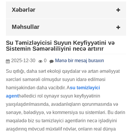
Xəbərlər
Məhsullar
Su Təmizləyicisi Suyun Keyfiyyətini və
Sistemin Səmərəliliyini necə artırır
2025-12-30
0
Mənə bir mesaj buraxın
Su qıtlığı, daha sərt ekoloji qaydalar və artan əməliyyat
xərcləri səmərəli olmuşdur suyun idarə edilməsi
həmişəkindən daha vacibdir. A
su təmizləyici
agent
həlledici rol oynayır suyun keyfiyyətinin
yaxşılaşdırılmasında, avadanlıqların qorunmasında və
sənaye, bələdiyyə, və kommersiya su sistemləri. Bu dərin
məqalədə biz su təmizləyici agentlərin necə işlədiyini
araşdırırıq mövcud müxtəlif növlər, onların real dünya