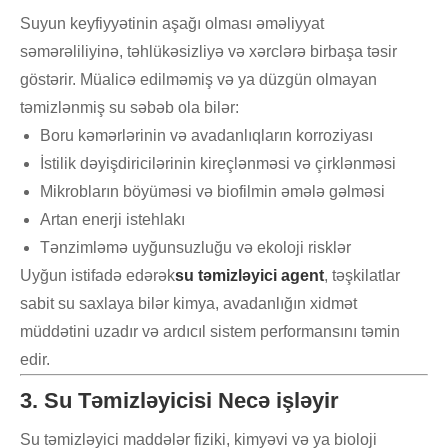
Suyun keyfiyyətinin aşağı olması əməliyyat
səmərəliliyinə, təhlükəsizliyə və xərclərə birbaşa təsir
göstərir. Müalicə edilməmiş və ya düzgün olmayan
təmizlənmiş su səbəb ola bilər:
Boru kəmərlərinin və avadanlıqların korroziyası
İstilik dəyişdiricilərinin kireçlənməsi və çirklənməsi
Mikrobların böyüməsi və biofilmin əmələ gəlməsi
Artan enerji istehlakı
Tənzimləmə uyğunsuzluğu və ekoloji risklər
Uyğun istifadə edərək
su təmizləyici agent
, təşkilatlar
sabit su saxlaya bilər kimya, avadanlığın xidmət
müddətini uzadır və ardıcıl sistem performansını təmin
edir.
3. Su Təmizləyicisi Necə işləyir
Su təmizləyici maddələr fiziki, kimyəvi və ya bioloji