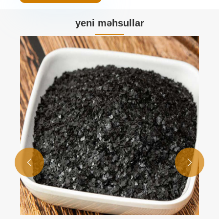
yeni məhsullar

