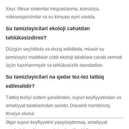
Xeyr. Əksər sistemlər miqyaslanma, korroziya,
mikroorqanizmlər və su kimyası eyni vaxtda.
Su təmizləyiciləri ekoloji cəhətdən
təhlükəsizdirmi?
Düzgün seçildikdə və dozaj edildikdə, müasir su
təmizləyici maddələr ciddi ekoloji tələblərə cavab vermək
üçün hazırlanmışdır və təhlükəsizlik standartları.
Su təmizləyiciləri nə qədər tez-tez tətbiq
edilməlidir?
Tətbiq tezliyi sistem şəraitindən, suyun keyfiyyətindən və
əməliyyat tələblərindən asılıdır. Davamlı monitorinq
tövsiyə olunur.
Əgər suyun keyfiyyətini yaxşılaşdırmaq, əməliyyat