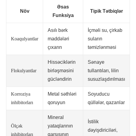
Əsas
Növ
Tipik Tətbiqlər
Funksiya
Asılı bərk
İçməli su, çirkab
Koaqulyantlar
maddələri
suların
çıxarın
təmizlənməsi
Hissəciklərin
Sənaye
Flokulyantlar
birləşməsini
tullantıları, lilin
gücləndirin
susuzlaşdırılması
Korroziya
Metal səthləri
Soyuducu
inhibitorları
qoruyun
qüllələr, qazanlar
Mineral
İstilik
Ölçək
yataqlarının
dəyişdiriciləri,
inhibitorları
qarşısının