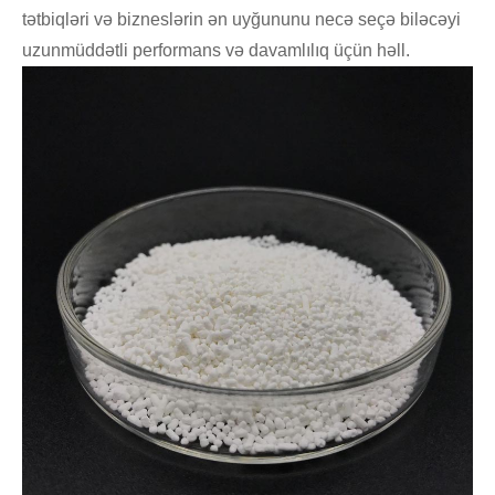
tətbiqləri və bizneslərin ən uyğununu necə seçə biləcəyi
uzunmüddətli performans və davamlılıq üçün həll.